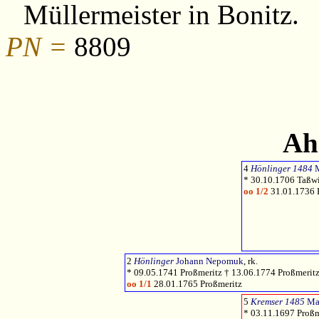
Müllermeister in Bonitz.
PN =
8809
Ah
4
Hönlinger 1484
M
* 30.10.1706 Taßwi
oo 1/2
31.01.1736 
2
Hönlinger
Johann Nepomuk
, rk.
* 09.05.1741 Proßmeritz † 13.06.1774 Proßmeritz,
oo 1/1
28.01.1765 Proßmeritz
5
Kremser 1485
Ma
* 03.11.1697 Proßm