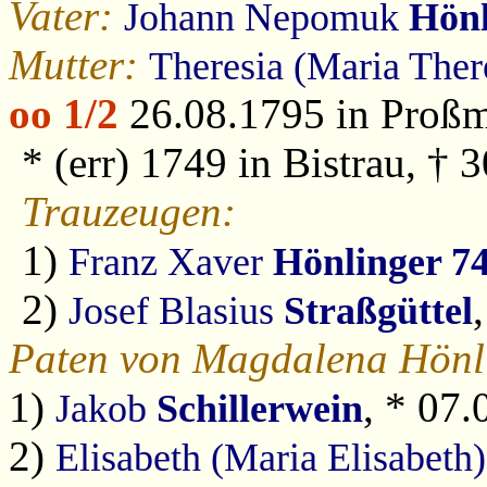
Vater:
Johann Nepomuk
Hönl
Mutter:
Theresia (Maria Ther
oo 1/2
26.08.1795 in Proßm
* (err) 1749 in Bistrau, † 
Trauzeugen:
1)
Franz Xaver
Hönlinger 7
2)
Josef Blasius
Straßgüttel
Paten von Magdalena Hönl
1)
, * 07
Jakob
Schillerwein
2)
Elisabeth (Maria Elisabeth