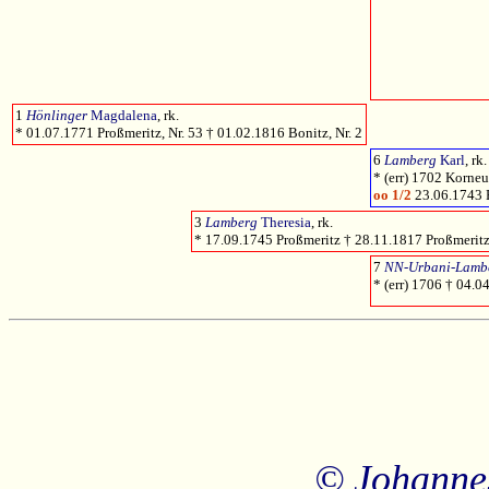
1
Hönlinger
Magdalena
, rk.
* 01.07.1771 Proßmeritz, Nr. 53 † 01.02.1816 Bonitz, Nr. 2
6
Lamberg
Karl
, r
* (err) 1702 Korne
oo 1/2
23.06.1743 
3
Lamberg
Theresia
, rk.
* 17.09.1745 Proßmeritz † 28.11.1817 Proßmeritz,
7
NN-Urbani-Lamb
* (err) 1706 † 04.0
© Johanne