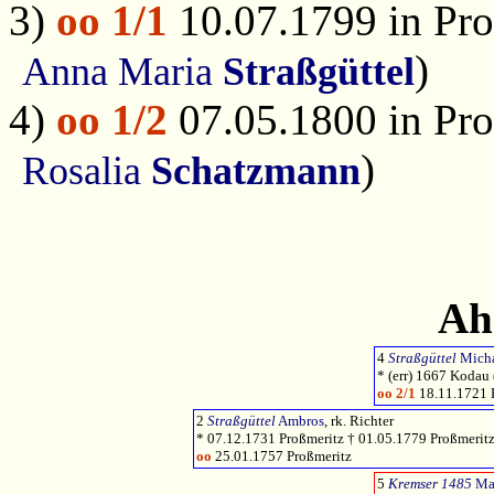
3)
oo 1/1
10.07.1799 in Pro
)
Anna Maria
Straßgüttel
4)
oo 1/2
07.05.1800 in Pro
)
Rosalia
Schatzmann
Ah
4
Straßgüttel
Mich
* (err) 1667 Kodau 
oo 2/1
18.11.1721 
2
Straßgüttel
Ambros
, rk. Richter
* 07.12.1731 Proßmeritz † 01.05.1779 Proßmerit
oo
25.01.1757 Proßmeritz
5
Kremser 1485
Ma