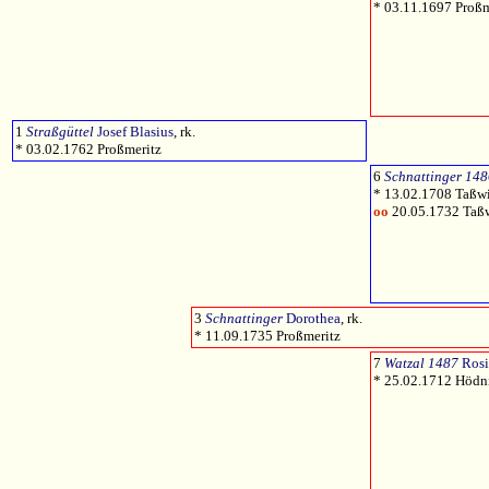
* 03.11.1697 Proßm
1
Straßgüttel
Josef Blasius
, rk.
* 03.02.1762 Proßmeritz
6
Schnattinger 148
* 13.02.1708 Taßwi
oo
20.05.1732 Taß
3
Schnattinger
Dorothea
, rk.
* 11.09.1735 Proßmeritz
7
Watzal 1487
Rosi
* 25.02.1712 Hödni