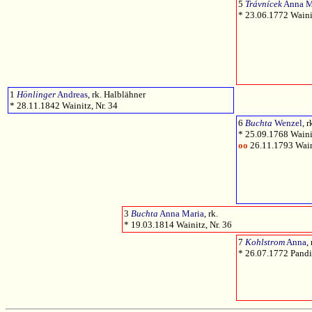
5
Trávnícek
Anna M
* 23.06.1772 Waini
1
Hönlinger
Andreas
, rk. Halblähner
* 28.11.1842 Wainitz, Nr. 34
6
Buchta
Wenzel
, r
* 25.09.1768 Waini
oo
26.11.1793 Wain
3
Buchta
Anna Maria
, rk.
* 19.03.1814 Wainitz, Nr. 36
7
Kohlstrom
Anna
, 
* 26.07.1772 Pandit