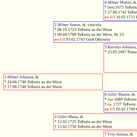
4
Hilmer
Martin
, rk
* (err) 1675 Teßwit
† 27.06.1742 Teßwi
oo 1/1
10.02.1711 
2
Hilmer
Simon
, rk. vinicola
* 08.10.1725 Teßwitz an der Wiese
† 09.04.1789 Teßwitz an der Wiese, Nr. 23
oo 1/1
05.02.1743 Groß Olkowitz
5
Karolus
Johanna
,
* 23.05.1687 Pratsc
1
Hilmer
Johanna
, rk.
* 24.06.1746 Teßwitz an der Wiese
† 17.06.1748 Teßwitz an der Wiese
6
Giller
Martin
, rk.
* vor 1689 Teßwitz
† ca. 1727 Teßwitz
oo 1/1
05.02.1709 
3
Giller
Maria
, rk.
* 12.02.1725 Teßwitz an der Wiese
† 13.02.1750 Teßwitz an der Wiese
7
Frey
Justina
, rk.