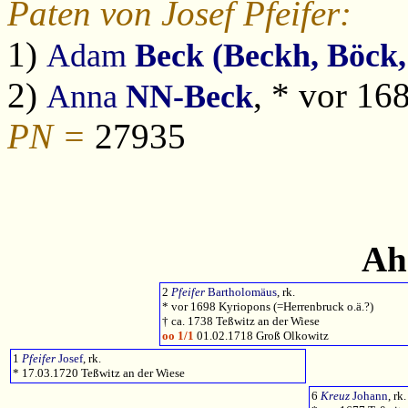
Paten von Josef Pfeifer:
1)
Adam
Beck (Beckh, Böck,
2)
, * vor 16
Anna
NN-Beck
PN =
27935
Ah
2
Pfeifer
Bartholomäus
, rk.
* vor 1698 Kyriopons (=Herrenbruck o.ä.?)
† ca. 1738 Teßwitz an der Wiese
oo 1/1
01.02.1718 Groß Olkowitz
1
Pfeifer
Josef
, rk.
* 17.03.1720 Teßwitz an der Wiese
6
Kreuz
Johann
, rk.