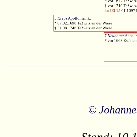
* vor 1677 Teßwitz 
† vor 1719 Teßwitz
oo 1/3
15.01.1697 
3
Kreuz
Apollonia
, rk.
* 07.02.1698 Teßwitz an der Wiese
† 31.08.1746 Teßwitz an der Wiese
7
Neubauer
Anna
, 
* vor 1668 Zschieo
© Johanne
Stand: 10.