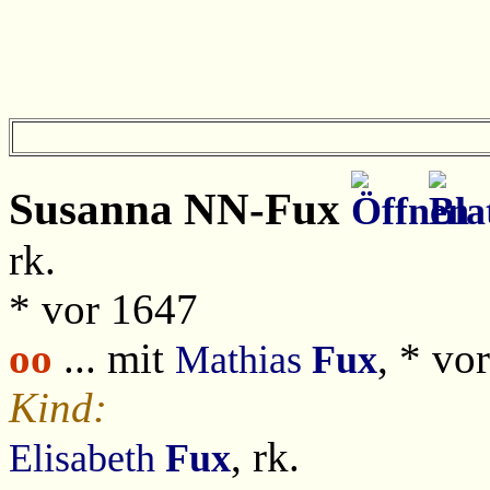
Susanna
NN-Fux
rk.
* vor 1647
oo
... mit
, * vo
Mathias
Fux
Kind:
, rk.
Elisabeth
Fux