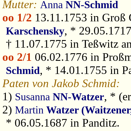
Mutter:
Anna
NN-Schmid
oo 1/2
13.11.1753 in Groß 
, * 29.05.171
Karschensky
† 11.07.1775 in Teßwitz an
oo 2/1
06.02.1776 in Proßm
, * 14.01.1755 in P
Schmid
Paten von Jakob Schmid:
1)
, * (e
Susanna
NN-Watzer
2)
Martin
Watzer (Waitzener
* 06.05.1687 in Panditz.