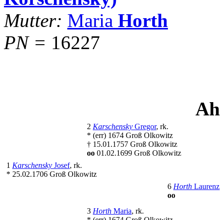
Mutter:
Maria
Horth
PN =
16227
Ah
2
Karschensky
Gregor
, rk.
* (err) 1674 Groß Olkowitz
† 15.01.1757 Groß Olkowitz
oo
01.02.1699 Groß Olkowitz
1
Karschensky
Josef
, rk.
* 25.02.1706 Groß Olkowitz
6
Horth
Laurenz
oo
3
Horth
Maria
, rk.
* (err) 1674 Groß Olkowitz