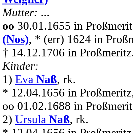
Mutter:
...
oo
30.01.1655 in Proßmeri
(Nos)
, * (err) 1624 in Proß
† 14.12.1706 in Proßmeritz
Kinder:
1)
Eva
Naß
, rk.
* 12.04.1656 in Proßmeritz
oo 01.02.1688 in Proßmeri
2)
Ursula
Naß
, rk.
* 12.04.1656 in Proßmeritz