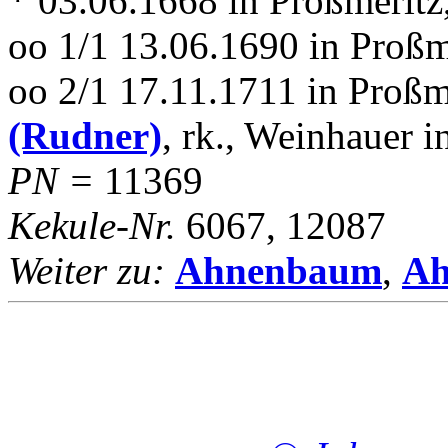
* 03.06.1668 in Proßmeritz
oo 1/1 13.06.1690 in Proßm
oo 2/1 17.11.1711 in Proßm
(Rudner)
, rk., Weinhauer i
PN =
11369
Kekule-Nr.
6067, 12087
Weiter zu:
Ahnenbaum
,
Ah