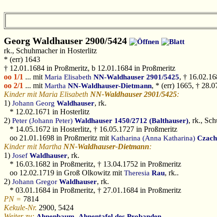
Georg
Waldhauser 2900/5424
rk., Schuhmacher in Hosterlitz
* (err) 1643
† 12.01.1684 in Proßmeritz, b 12.01.1684 in Proßmeritz
oo 1/1
... mit
, † 16.02.16
Maria Elisabeth
NN-Waldhauser 2901/5425
oo 2/1
... mit
, * (err) 1665, † 28.
Martha
NN-Waldhauser-Dietmann
Kinder mit Maria Elisabeth
NN-Waldhauser 2901/5425
:
1)
, rk.
Johann Georg
Waldhauser
* 12.02.1671 in Hosterlitz
2)
, rk., Sc
Peter (Johann Peter)
Waldhauser 1450/2712 (Balthauser)
* 14.05.1672 in Hosterlitz, † 16.05.1727 in Proßmeritz
oo 21.01.1698 in Proßmeritz mit
Katharina (Anna Katharina)
Czach
Kinder mit Martha
NN-Waldhauser-Dietmann
:
1)
, rk.
Josef
Waldhauser
* 16.03.1682 in Proßmeritz, † 13.04.1752 in Proßmeritz
oo 12.02.1719 in Groß Olkowitz mit
, rk..
Theresia
Rau
2)
, rk.
Johann Gregor
Waldhauser
* 03.01.1684 in Proßmeritz, † 27.01.1684 in Proßmeritz
PN =
7814
Kekule-Nr.
2900, 5424
Weiter zu:
,
.
Ahnenbaum
Ahnentafel des Probanden