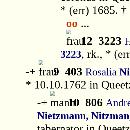
* (err) 1685. 
oo
...
12
3223
H
, rk., * (
3223
-
+
9
403
Rosalia
Ni
* 10.10.1762 in Queet
-
+
10
806
Andr
Nietzmann, Nitzman
tabernator in Queetz